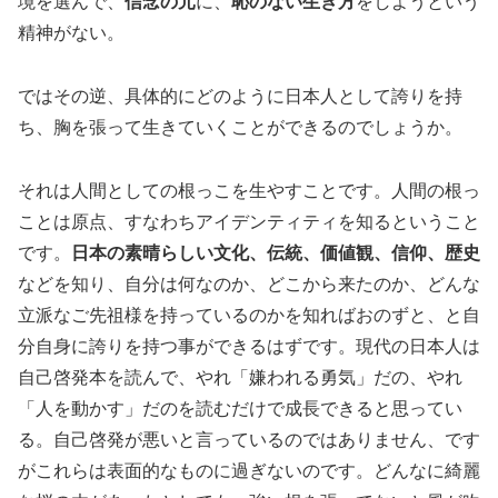
境を選んで、
信念の元
に、
恥のない生き方
をしようという
精神がない。
ではその逆、具体的にどのように日本人として誇りを持
ち、胸を張って生きていくことができるのでしょうか。
それは人間としての根っこを生やすことです。人間の根っ
ことは原点、すなわちアイデンティティを知るということ
です。
日本の素晴らしい文化、伝統、価値観、信仰、歴史
などを知り、自分は何なのか、どこから来たのか、どんな
立派なご先祖様を持っているのかを知ればおのずと、と自
分自身に誇りを持つ事ができるはずです。現代の日本人は
自己啓発本を読んで、やれ「嫌われる勇気」だの、やれ
「人を動かす」だのを読むだけで成長できると思ってい
る。自己啓発が悪いと言っているのではありません、です
がこれらは表面的なものに過ぎないのです。どんなに綺麗