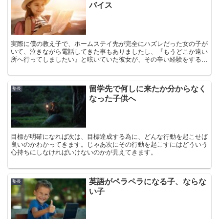
バイス
実際に僕の教え子で、ホームステイ先が完全にハズレだった女の子が
いて、泣きながら電話してきた事もありましたし、『もうどこか遠い
所へ行ってしましたい』と呟いていた彼女が、その辛い経験をする上
でどれだけ自分が今まで暖かい家族の中で恵まれた生活をしていたか
を理解し、心から家族に感謝出来るようになりました。苦労の末、子
供はまた一歩大人へと成長できるのです。
留学先で何しに来たか分からなく
塾長
なった子供へ
目標が明確になれば次は、目標達成する為に、どんな行動を起こせば
良いのかわかってきます。じゃあ次にその行動を起こすにはどういう
心持ちにしなければいけないのかが見えてきます。
英語がペラペラになる子、ならな
塾長
い子