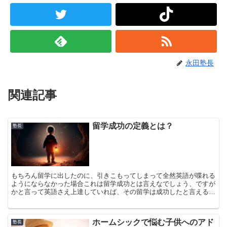
永田塾長
関連記事
留学成功の定義とは？
塾長
もちろん留学に出したのに、引きこもってしまって全然英語が喋れる
ようにならなかった場合これは留学成功とは言えなでしょう、ですが
かと言って英語さえ上達していれば、その留学は成功したと言えるで
しょうか？特に今欧米では麻薬、暴行、乱交、犯罪などを肯定するよ
うな非倫理的な価値観が社会全体に広がっており、大きな社会問題に
なっています。
ホームシックで悩む子供へのアド
塾長